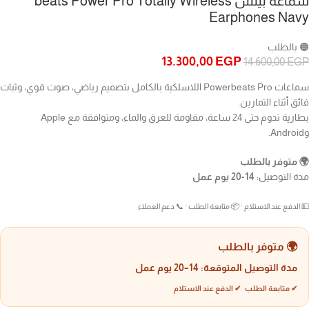
سماعه بيتس beats Power Pro Totally Wireless
Earphones Navy
🟠 بالطلب
13.300,00
EGP
14.600,00
EGP
سماعات Powerbeats Pro اللاسلكية بالكامل بتصميم رياضي، صوت قوي، وثبات
فائق أثناء التمارين.
بطارية تدوم حتى 24 ساعة، مقاومة للعرق والماء، ومتوافقة مع Apple
وAndroid.
🌍 متوفر بالطلب
مدة التوصيل:
14-20 يوم عمل
💵 الدفع عند الاستلام · 📦 متابعة الطلب · 📞 دعم العملاء
🌍 متوفر بالطلب
مدة التوصيل المتوقعة:
14–20 يوم عمل
✔ متابعة الطلب ✔ الدفع عند الاستلام