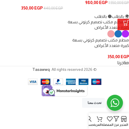
980,00
EGP
1.550,00
EGP
350,00
EGP
440,00
EGP
🌍 بالطلب
🟠 بالطلب
منظم مكتب تصميم كرتوني بسعة
كبيرة متعدد الأغراض
350,00
EGP
متاجرنا
Tasawwq
. All rights reserved
© 2026
تحدث معنا
المتجر
فرز
المفضلة
العربة
حسابي