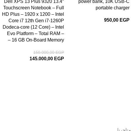
Dell XPS 13 Plus 9320 13.4″
power bank, 10K USB-C
Touchscreen Notebook – Full
portable charger
HD Plus – 1920 x 1200 – Intel
950,00
EGP
Core i7 12th Gen i7-1260P
Dodeca-core (12 Core) – Intel
Evo Platform – Total RAM –
16 GB On-Board Memory –
150.000,00
EGP
145.000,00
EGP
متاجرنا