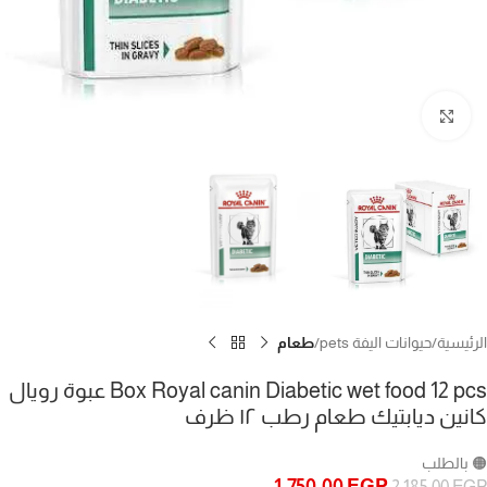
Click to enlarge
الرئيسية
حيوانات اليفة pets
طعام
Box Royal canin Diabetic wet food 12 pcs عبوة رويال
كانين ديابتيك طعام رطب ١٢ ظرف
🟠 بالطلب
1.750,00
EGP
2.185,00
EGP