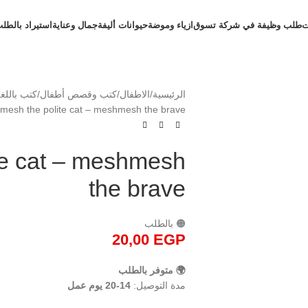
ت
طلب وظيفة في شركة تسوق
ازياء وموضة
حيوانات أليفة
جمال وعناية
استيراد بالطل
الرئيسية
الاطفال
كتب وقصص أطفال
كتب باللغة
esh the polite cat – meshmesh the brave
te cat – meshmesh
the brave
🟠 بالطلب
20,00
EGP
🌍 متوفر بالطلب
مدة التوصيل:
14-20 يوم عمل