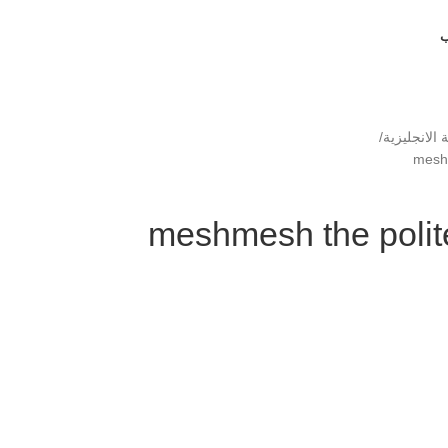
ب
 الانجليزية
meshm
meshmesh the poli