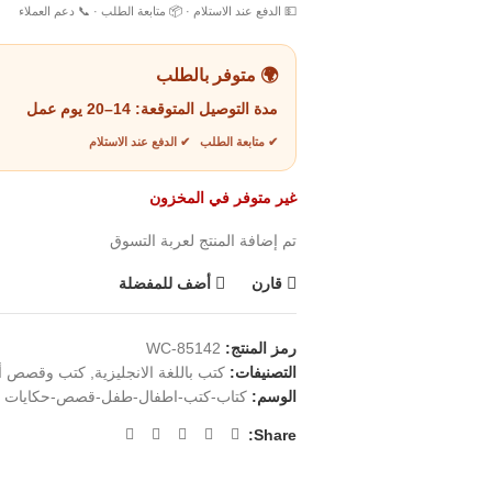
💵 الدفع عند الاستلام · 📦 متابعة الطلب · 📞 دعم العملاء
🌍 متوفر بالطلب
مدة التوصيل المتوقعة:
14–20 يوم عمل
✔ متابعة الطلب ✔ الدفع عند الاستلام
غير متوفر في المخزون
تم إضافة المنتج لعربة التسوق
قارن
أضف للمفضلة
رمز المنتج:
WC-85142
التصنيفات:
كتب باللغة الانجليزية
,
كتب وقصص أ
الوسم:
كتاب-كتب-اطفال-طفل-قصص-حكايات
Share: