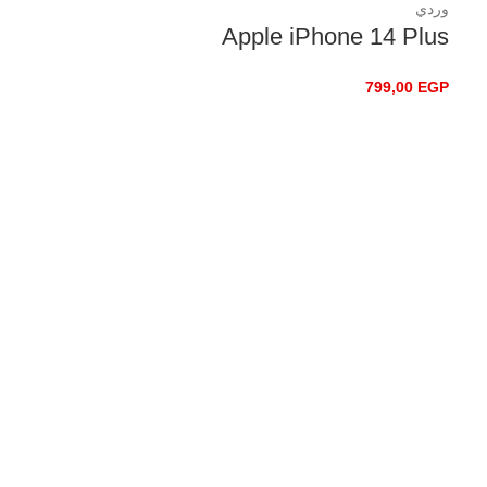
وردي
Apple iPhone 14 Plus
799,00
EGP
تحديد أحد الخيارات
Silver
Space Gray
Pro 13” M2
1.299,00
EGP