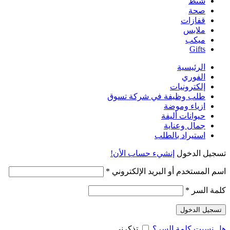
شنط
صحة
قفازات
ملابس
ميكب
Gifts
الرئيسية
الفوري
إلكترونيات
طلب وظيفة في شركة تسوق
ازياء وموضة
حيوانات أليفة
جمال وعناية
استيراد بالطلب
تسجيل الدخول
إنشيء حساب الأن!
مطلوبة
اسم المستخدم أو البريد الإلكتروني
*
مطلوبة
كلمة السر
*
تسجيل الدخول
هل نسيت كلمة السر؟
تذكرني