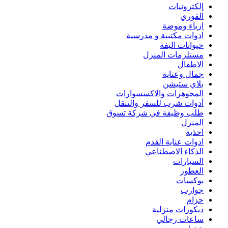
إلكترونيات
الفوري
ازياء وموضة
ادوات مكتبية و مدرسية
حيوانات اليفة
مستلزمات المنزل
الاطفال
جمال وعناية
بلاي ستيشن
المجوهرات والاكسسوارات
أدوات شرب للسفر والتنقل
طلب وظيفة في شركة تسوق
المنزل
احذية
ادوات عناية القدم
الذكاء الاصطناعي
السيارات
العطور
بوكسات
جوارب
حزام
ديكورات منزلية
ساعات رجالي