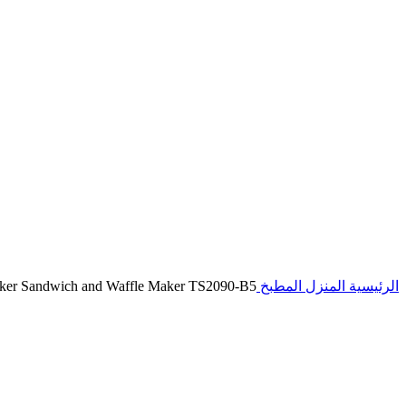
الرئيسية
المنزل
المطبخ
Black & Decker Sandwich and Waffle Maker TS2090-B5 – ماكينه صنع السندوتشات والوافل