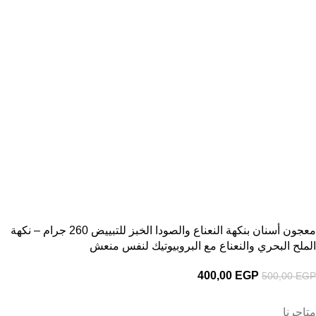
معجون أسنان بنكهة النعناع والصودا الخبز للتبييض 260 جرام – نكهة
الملح البحري والنعناع مع البروبيوتيك لنفس منعش
400,00
EGP
500,00
EGP
متاجرنا