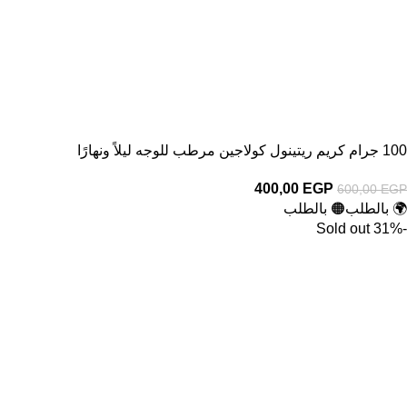
100 جرام كريم ريتينول كولاجين مرطب للوجه ليلاً ونهارًا
400,00
EGP
600,00
EGP
🌍 بالطلب
🟠 بالطلب
Sold out
-31%