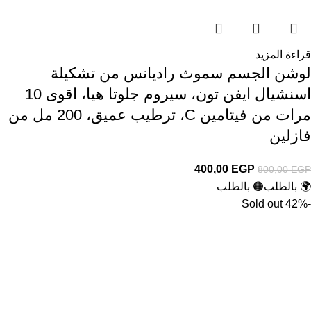
قراءة المزيد
لوشن الجسم سموث راديانس من تشكيلة
اسنشيال ايفن تون، سيروم جلوتا هيا، اقوى 10
مرات من فيتامين C، ترطيب عميق، 200 مل من
فازلين
400,00
EGP
800,00
EGP
🌍 بالطلب
🟠 بالطلب
Sold out
-42%