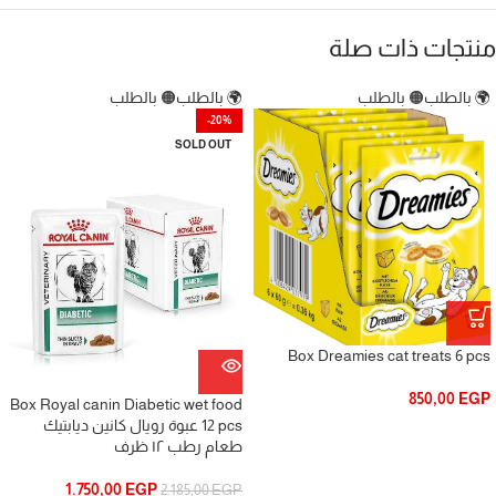
منتجات ذات صلة
🌍 بالطلب
🟠 بالطلب
🌍 بالطلب
🟠 بالطلب
-20%
SOLD OUT
850,00
EGP
Box Royal canin Diabetic wet food
12 pcs عبوة رويال كانين ديابتيك
طعام رطب ١٢ ظرف
1.750,00
EGP
2.185,00
EGP