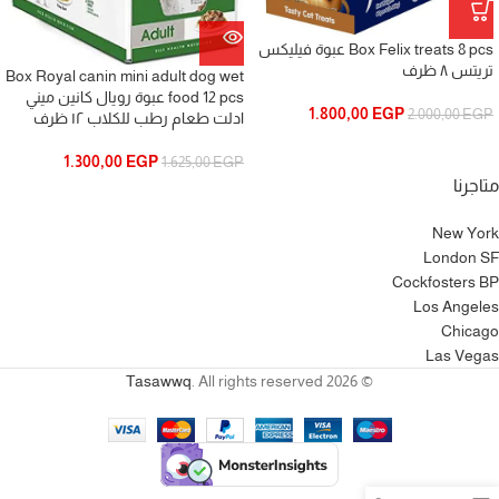
Box Felix treats 8 pcs عبوة فيليكس
تريتس ٨ ظرف
Box Royal canin mini adult dog wet
food 12 pcs عبوة رويال كانين ميني
1.800,00
EGP
2.000,00
EGP
ادلت طعام رطب للكلاب ١٢ ظرف
1.300,00
EGP
1.625,00
EGP
متاجرنا
New York
London SF
Cockfosters BP
Los Angeles
Chicago
Las Vegas
Tasawwq
. All rights reserved
© 2026