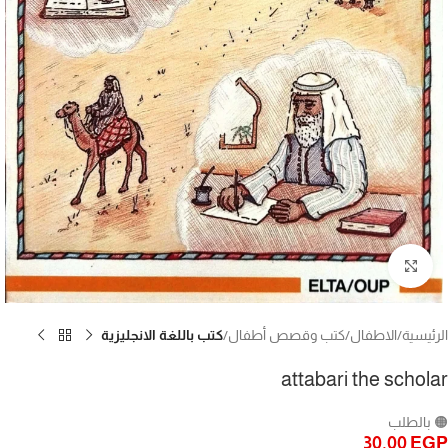
Click to enlarge
الرئيسية
الاطفال
كتب وقصص أطفال
كتب باللغة الانجليزية
attabari the scholar
🟠 بالطلب
30,00
EGP