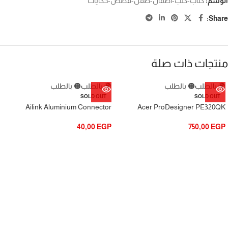
الوسم:
كتاب-كتب-اطفال-طفل-قصص-حكايات
Share:
منتجات ذات صلة
🌍 بالطلب
🟠 بالطلب
🌍 بالطلب
🟠 بالطلب
SOLD OUT
SOLD OUT
Ailink Aluminium Connector
Acer ProDesigner PE320QK
40,00
EGP
750,00
EGP