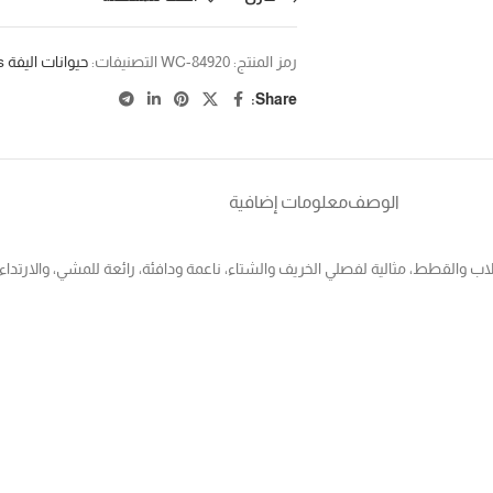
رمز المنتج:
WC-84920
التصنيفات:
حيوانات اليفة pets
Share:
الوصف
معلومات إضافية
والقطط، مثالية لفصلي الخريف والشتاء، ناعمة ودافئة، رائعة للمشي، والارتداء د