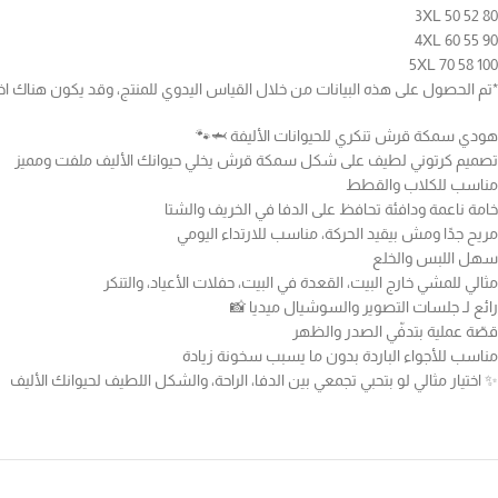
3XL 50 52 80
4XL 60 55 90
5XL 70 58 100
*تم الحصول على هذه البيانات من خلال القياس اليدوي للمنتج، وقد يكون هناك اختلاف ب
هودي سمكة قرش تنكري للحيوانات الأليفة 🦈🐾
تصميم كرتوني لطيف على شكل سمكة قرش يخلي حيوانك الأليف ملفت ومميز
مناسب للكلاب والقطط
خامة ناعمة ودافئة تحافظ على الدفا في الخريف والشتا
مريح جدًا ومش بيقيد الحركة، مناسب للارتداء اليومي
سهل اللبس والخلع
مثالي للمشي خارج البيت، القعدة في البيت، حفلات الأعياد، والتنكر
رائع لـ جلسات التصوير والسوشيال ميديا 📸
قصّة عملية بتدفّي الصدر والظهر
مناسب للأجواء الباردة بدون ما يسبب سخونة زيادة
✨ اختيار مثالي لو بتحبي تجمعي بين الدفا، الراحة، والشكل اللطيف لحيوانك الأليف