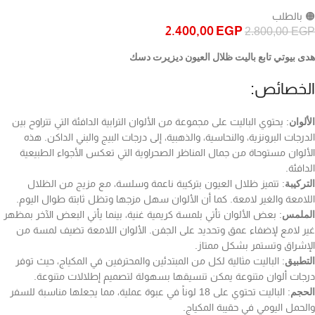
🟠 بالطلب
2.400,00
EGP
2.800,00
EGP
هدى بيوتي تابع باليت ظلال العيون ديزيرت دسك
الخصائص:
الألوان
: يحتوي الباليت على مجموعة من الألوان الترابية الدافئة التي تتراوح بين
الدرجات البرونزية، والنحاسية، والذهبية، إلى درجات البيج والبني الداكن. هذه
الألوان مستوحاة من جمال المناظر الصحراوية التي تعكس الأجواء الطبيعية
الدافئة.
التركيبة
: تتميز ظلال العيون بتركيبة ناعمة وسلسة، مع مزيج من الظلال
اللامعة والغير لامعة. كما أن الألوان سهل مزجها وتظل ثابتة طوال اليوم.
الملمس
: بعض الألوان تأتي بلمسة كريمية غنية، بينما يأتي البعض الآخر بمظهر
غير لامع لإضفاء عمق وتحديد على الجفن. الألوان اللامعة تضيف لمسة من
الإشراق وتستمر بشكل ممتاز.
التطبيق
: الباليت مثالية لكل من المبتدئين والمحترفين في المكياج، حيث توفر
درجات ألوان متنوعة يمكن تنسيقها بسهولة لتصميم إطلالات متنوعة.
الحجم
: الباليت تحتوي على 18 لوناً في عبوة عملية، مما يجعلها مناسبة للسفر
والحمل اليومي في حقيبة المكياج.