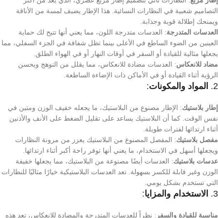
التصاميم شعبية في النظارات النسائية. هذا الإطار يضيف لمسة من الأناقة
ويمنحك إطلالة قوية وجذابة.
العدسات المتدرجة
: العدسات متدرجة اللون، مما يعني أنها تتيح لك حماية
العينين من الضوء الساطع في الأعلى بينما تظل شفافة في الجزء السفلي، مما
يجعلها مثالية للقيادة أو السفر في أوقات النهار أو في الهواء الطلق.
مضاد للانعكاس
: العدسات مضادة للانعكاس، مما يقلل من التوهج ويحسن
الرؤية أثناء القيادة أو في الأماكن ذات الإضاءة الساطعة.
2.
المواد والمكونات
:
إطار بلاستيك
: الإطار مصنوع من البلاستيك، ما يجعله خفيف الوزن ومتين في
نفس الوقت. كما أن البلاستيك يساعد على تقليل الضغط على الأنف والأذنين
أثناء ارتدائها لفترات طويلة.
مفصل بلاستيك
: المفصل المصنوع من البلاستيك يعزز من مرونة النظارات
ويجعلها أسهل في الاستخدام، ما يعني أنها توفر راحة أكبر أثناء ارتدائها.
عدسات بلاستيك
: العدسات أيضًا مصنوعة من البلاستيك، مما يجعلها خفيفة
الوزن وغير قابلة للكسر بسهولة. تعد العدسات البلاستيكية خيارًا مثاليًا للنظارات
التي تستخدم بشكل يومي.
3.
الاستخدام والمزايا
:
مناسبة للقيادة والسفر
: نظراً للعدسات المتدرجة والمضادة للانعكاس، تعد هذه