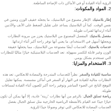
الرؤية أثناء القيادة أو في الأماكن ذات الإضاءة الساطعة.
2.
المواد والمكونات
:
إطار بلاستيك
: الإطار مصنوع من البلاستيك، ما يجعله خفيف الوزن ومتين في
نفس الوقت. كما أن البلاستيك يساعد على تقليل الضغط على الأنف والأذنين
أثناء ارتدائها لفترات طويلة.
مفصل بلاستيك
: المفصل المصنوع من البلاستيك يعزز من مرونة النظارات
ويجعلها أسهل في الاستخدام، ما يعني أنها توفر راحة أكبر أثناء ارتدائها.
عدسات بلاستيك
: العدسات أيضًا مصنوعة من البلاستيك، مما يجعلها خفيفة
الوزن وغير قابلة للكسر بسهولة. تعد العدسات البلاستيكية خيارًا مثاليًا للنظارات
التي تستخدم بشكل يومي.
3.
الاستخدام والمزايا
:
مناسبة للقيادة والسفر
: نظراً للعدسات المتدرجة والمضادة للانعكاس، تعد هذه
النظارات مثالية للقيادة في النهار أو السفر في أماكن مشمسة. يمكنها تقليل
التوهج الناتج عن الضوء المباشر وتوفير راحة أكبر للعيون أثناء القيادة لمسافات
طويلة.
رياضة تسلق الجبال
: بالرغم من أنها نظارات “زينة” عادية، إلا أنها يمكن أن تكون
خيارًا جيدًا عند القيام بالأنشطة الرياضية الخارجية مثل تسلق الجبال بفضل
العدسات المضادة للانعكاس التي توفر وضوحًا جيدًا للرؤية.