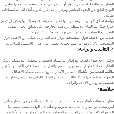
النظارات مثالية للقيادة في النهار أو السفر في أماكن مشمسة. يمكنها تقليل
التوهج الناتج عن الضوء المباشر وتوفير راحة أكبر للعيون أثناء القيادة لمسافات
طويلة.
رياضة تسلق الجبال
: بالرغم من أنها نظارات “زينة” عادية، إلا أنها يمكن أن تكون
خيارًا جيدًا عند القيام بالأنشطة الرياضية الخارجية مثل تسلق الجبال بفضل
العدسات المضادة للانعكاس التي توفر وضوحًا جيدًا للرؤية.
حماية من الأشعة فوق البنفسجية
: توفر هذه النظارات حماية من الأشعة فوق
البنفسجية (UV)، وهو أمر مهم لحماية العينين من أضرار الشمس المباشرة.
4.
التناسب والراحة
:
توفير راحة طوال اليوم
: مع إطار البلاستيك الخفيف والمفصل البلاستيكي، توفر
النظارات راحة طوال اليوم دون الشعور بالثقل أو الضغط على الأنف أو الأذنين.
ملائمة للعديد من الأشكال
: تصميم الإطار المربع يناسب معظم الأشكال
الوجهية، مما يجعلها خيارًا مثاليًا للعديد من النساء اللواتي يبحثن عن نظارات
شمسية تجمع بين الأناقة والراحة.
خلاصة
:
نظارات نسائية بإطار مربع وعدسات متدرجة للقيادة والسفر هي اختيار مثالي
لمن تبحث عن نظارات شمسية عصرية وعملية في الوقت نفسه. تصميمها
المربع الجذاب وخصائص العدسات المضادة للانعكاس تجعلها مثالية للأنشطة