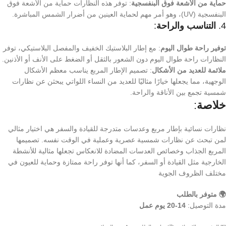
حماية من الأشعة فوق البنفسجية
: توفر هذه النظارات حماية من الأشعة فوق
البنفسجية (UV)، وهو أمر مهم لحماية العينين من أضرار الشمس المباشرة.
4.
التناسب والراحة
:
توفير راحة طوال اليوم
: مع إطار البلاستيك الخفيف والمفصل البلاستيكي، توفر
النظارات راحة طوال اليوم دون الشعور بالثقل أو الضغط على الأنف أو الأذنين.
ملائمة للعديد من الأشكال
: تصميم الإطار المربع يناسب معظم الأشكال
الوجهية، مما يجعلها خيارًا مثاليًا للعديد من النساء اللواتي يبحثن عن نظارات
شمسية تجمع بين الأناقة والراحة.
خلاصة
:
نظارات نسائية بإطار مربع وعدسات متدرجة للقيادة والسفر هي اختيار مثالي
لمن تبحث عن نظارات شمسية عصرية وعملية في الوقت نفسه. تصميمها
المربع الجذاب وخصائص العدسات المضادة للانعكاس تجعلها مثالية للأنشطة
الخارجية مثل القيادة أو السفر، كما أنها توفر راحة ممتازة وحماية للعيون في
مختلف الظروف الجوية
🌍 متوفر بالطلب
مدة التوصيل:
14-20 يوم عمل