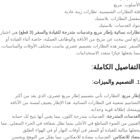
الأسلوب: مربع
فئة النظارات الشمسية: نظارات زينة عادية
مفصل النظارات: بلاستيك
مواد العدسات: بلاستيك
نظارات نسائية بإطار مربع وعدسات متدرجة للقيادة والسفر (3 قطع)
هي اختيار
رائع لمن يبحث عن مزيج من الأناقة والوظائف العملية، خاصة أثناء القيادة أو
السفر. تتميز هذه النظارات بتصميم عصري يناسب مختلف الأوقات والمناسبات،
مما يجعلها خيارًا متعدد الاستخدامات.
التفاصيل الكاملة
:
1.
التصميم والميزات
:
إطار مربع
: النظارات تأتي بتصميم إطار مربع عصري، الذي يعد من أكثر
التصاميم شعبية في النظارات النسائية. هذا الإطار يضيف لمسة من الأناقة
ويمنحك إطلالة قوية وجذابة.
العدسات المتدرجة
: العدسات متدرجة اللون، مما يعني أنها تتيح لك حماية
العينين من الضوء الساطع في الأعلى بينما تظل شفافة في الجزء السفلي، مما
يجعلها مثالية للقيادة أو السفر في أوقات النهار أو في الهواء الطلق.
مضاد للانعكاس
: العدسات مضادة للانعكاس، مما يقلل من التوهج ويحسن