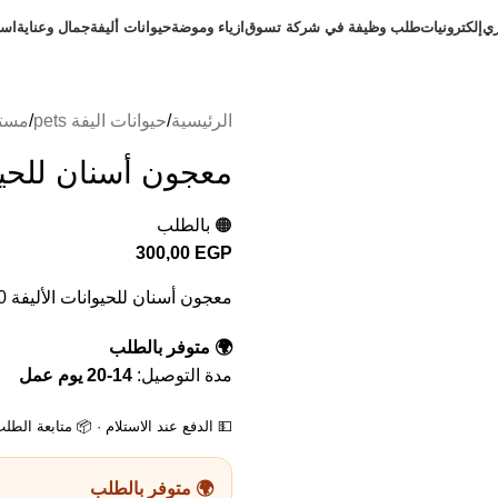
ري
إلكترونيات
طلب وظيفة في شركة تسوق
ازياء وموضة
حيوانات أليفة
جمال وعناية
است
الرئيسية
حيوانات اليفة pets
مست
معجون أسنان للحيوانات
🟠 بالطلب
300,00
EGP
معجون أسنان للحيوانات الأليفة 30 مل
🌍 متوفر بالطلب
مدة التوصيل:
14-20 يوم عمل
💵 الدفع عند الاستلام · 📦 متابعة الطل
🌍 متوفر بالطلب