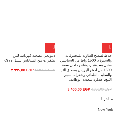
خلاط لسطح الطاولة للمخفوقات
ديلونجي مطحنة كهربائيه للبن
والسموذي 1500 واط من الستانلس
بشفرات من الستانلس ستيل KG79
ستيل بسرعتين، وعاء زجاجي سعة
1500 مل لصنع الهريس وسحق الثلج
2.395,00
EGP
4.000,00
EGP
والتنظيف التلقائي وشفرات سيبر
الثلج، عصارة متعددة الوظائف
3.400,00
EGP
4.800,00
EGP
متاجرنا
New York