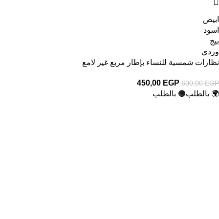
ابيض
اسود
بيج
وردي
نظارات شمسية للنساء بإطار مربع غير لامع
450,00
EGP
600,00
EGP
🌍 بالطلب
🟠 بالطلب
-40%