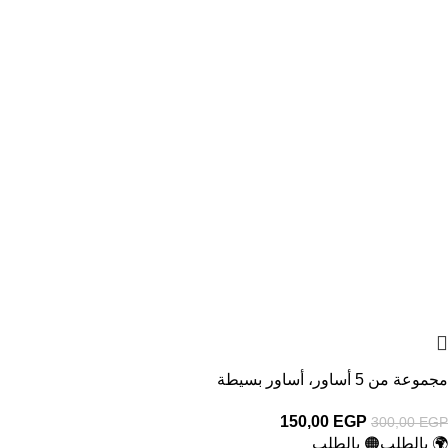
مجموعة من 5 أساور، أساور بسيطة
150,00
EGP
300,00
EGP
🌍 بالطلب
🟠 بالطلب