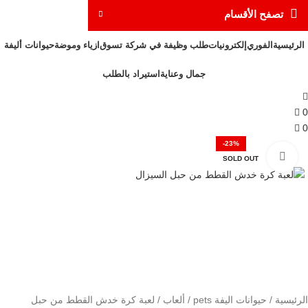
تصفح الأقسام
الرئيسية
الفوري
إلكترونيات
طلب وظيفة في شركة تسوق
ازياء وموضة
حيوانات أليفة
جمال وعناية
استيراد بالطلب
0
0
-23%
Click to enlarge
SOLD OUT
الرئيسية
حيوانات اليفة pets
ألعاب
لعبة كرة خدش القطط من حبل