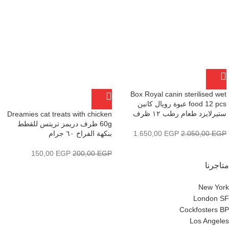
Box Royal canin sterilised wet
food 12 pcs عبوة رويال كانين
ستيرلايزد طعام رطب ١٢ ظرف
‏Dreamies cat treats with chicken
60g ظرف دريمز تريتس للقطط
بنكهة الفراخ ٦٠ جرام
1.650,00
EGP
2.050,00
EGP
150,00
EGP
200,00
EGP
متاجرنا
New York
London SF
Cockfosters BP
Los Angeles