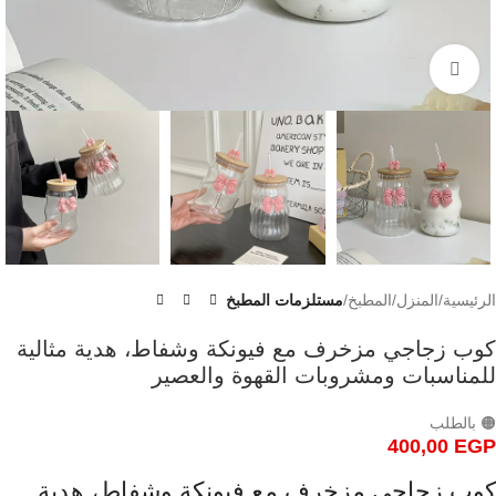
Click to enlarge
الرئيسية
المنزل
المطبخ
مستلزمات المطبخ
كوب زجاجي مزخرف مع فيونكة وشفاط، هدية مثالية
للمناسبات ومشروبات القهوة والعصير
🟠 بالطلب
400,00
EGP
كوب زجاجي مزخرف مع فيونكة وشفاط، هدية