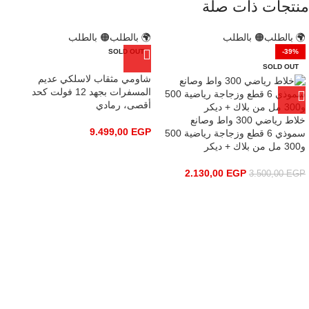
منتجات ذات صلة
🌍 بالطلب
🟠 بالطلب
🌍 بالطلب
🟠 بالطلب
SOLD OUT
-39%
SOLD OUT
شاومي مثقاب لاسلكي عديم
المسفرات بجهد 12 فولت كحد
أقصى، رمادي
خلاط رياضي 300 واط وصانع
9.499,00
EGP
سموذي 6 قطع وزجاجة رياضية 500
و300 مل من بلاك + ديكر
2.130,00
EGP
3.500,00
EGP