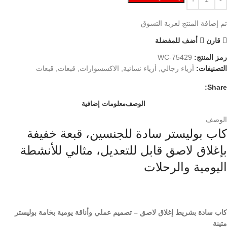
تم إضافة المنتج لعربة التسوق
قارن
أضف للمفضلة
رمز المنتج:
WC-75429
التصنيفات:
أزياء رجالي
,
أزياء نسائية
,
الاكسسوارات
,
قبعات
,
قبعات
Share:
الوصف
معلومات إضافية
الوصف
كاب بوليستر سادة للجنسين، قبعة خفيفة
بإغلاق لاصق قابل للتعديل، مثالي للأنشطة
اليومية والرحلات
كاب سادة بشريط إغلاق لاصق – تصميم عملي وأناقة يومية بخامة بوليستر
متينة