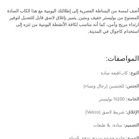
أضف لمسة من البساطة العصرية إلى إطلالتك اليومية مع هذا الكاب السادة
المصنوع من بوليستر خفيف ومتين. يتميز بإغلاق لاصق قابل للتعديل لتوفير
ارتداء مريح وآمن، كما أنه مناسب لكافة الأنشطة اليومية من تنزه إلى
استخدام كاجوال في المدينة.
المواصفات:
النوع:
كاب/قبعة سادة
الجنس:
للجنسين (رجال ونساء)
الخامة:
100% بوليستر
الإغلاق:
شريط لاصق (Velcro)
التصميم:
سادة، بلا طبعات
التهوية:
خامة خفيفة تسمح بتدفق الهواء