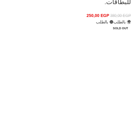
للبطاقات.
250,00
EGP
380,00
EGP
🌍 بالطلب
🟠 بالطلب
SOLD OUT