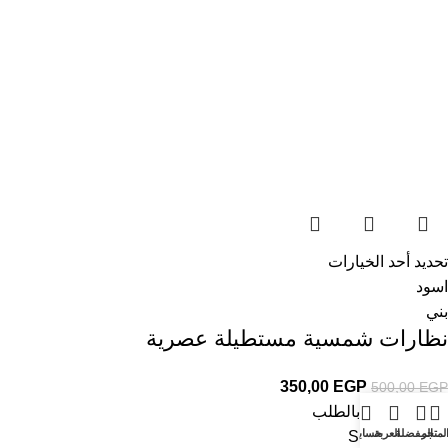
تحديد أحد الخيارات
اسود
بني
نظارات شمسية مستطيلة عصرية
350,00
EGP
500,00
EGP
🌍 بالطلب
🟠 بالطلب
لمتجر
المفضلة
العربة
حسابي
Sold out
-60%