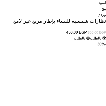
اسود
بيج
وردي
نظارات شمسية للنساء بإطار مربع غير لامع
450,00
EGP
600,00
EGP
🌍 بالطلب
🟠 بالطلب
-30%