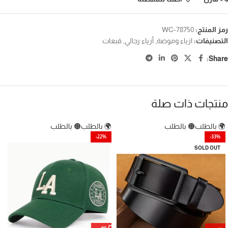
رمز المنتج:
WC-78750
التصنيفات:
ازياء وموضة
,
أزياء رجالي
,
قبعات
Share:
منتجات ذات صلة
🌍 بالطلب
🟠 بالطلب
🌍 بالطلب
🟠 بالطلب
-22%
-33%
SOLD OUT