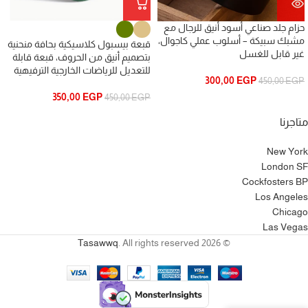
حزام جلد صناعي أسود أنيق للرجال مع
مشبك سبيكة – أسلوب عملي كاجوال،
قبعة بيسبول كلاسيكية بحافة منحنية
غير قابل للغسل
بتصميم أنيق من الحروف، قبعة قابلة
للتعديل للرياضات الخارجية الترفيهية
300,00
EGP
450,00
EGP
350,00
EGP
450,00
EGP
متاجرنا
New York
London SF
Cockfosters BP
Los Angeles
Chicago
Las Vegas
Tasawwq
. All rights reserved
© 2026