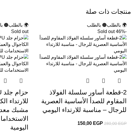
منتجات ذات صلة
🌍 بالطلب
🟠 بالطلب
🌍 بالطلب
🟠 ب
Sold out
Sold out
-46%
2-قطعة أساور سلسلة الفولاذ
المقاوم للصدأ الأساسية العصرية
للارتداء ال
للرجال – مناسبة للارتداء اليومي
مشبك معدن
الاستخداما
150,00
EGP
280,00
EGP
اليومية