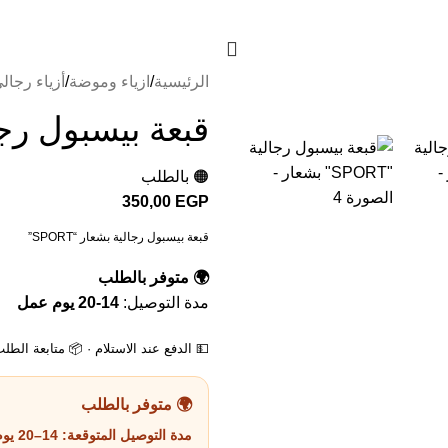
الرئيسية
ازياء وموضة
أزياء رجال
قبعة بيسبول رجالية
🟠 بالطلب
350,00
EGP
قبعة بيسبول رجالية بشعار “SPORT”
🌍 متوفر بالطلب
مدة التوصيل:
14-20 يوم عمل
💵 الدفع عند الاستلام · 📦 متابعة الطل
🌍 متوفر بالطلب
مدة التوصيل المتوقعة:
14–20 يوم عمل