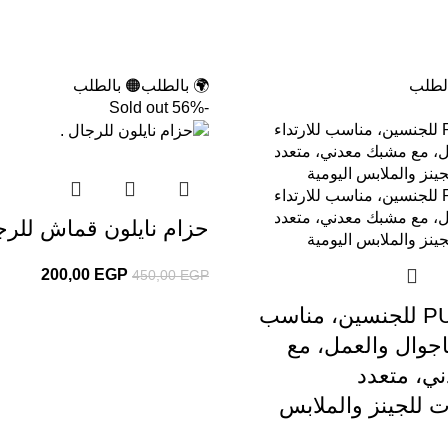
الطلب
🌍 بالطلب
🟠 بالطلب
Sold out
-56%
حزام نايلون قماش للرج
200,00
EGP
450,00
EGP
حزام جلد PU للجنسين، مناسب
كاجوال والعمل، مع
ي، متعدد
ت للجينز والملابس