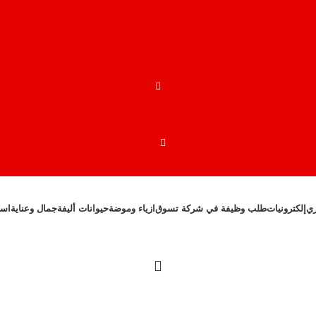
ري
إلكترونيات
طلب وظيفة في شركة تسوق
ازياء وموضة
حيوانات أليفة
جمال وعناية
است