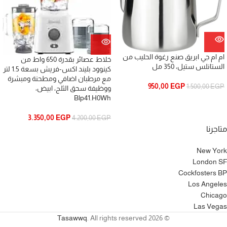
ام ام جي ابريق صنع رغوة الحليب من
خلاط عصائر بقدرة 650 واط من
الستانلس ستيل، 350 مل
كينوود بليند اكس-فريش بسعة 1.5 لتر
مع مرطبان اضافي ومطحنة ومبشرة
950,00
EGP
1.500,00
EGP
ووظيفة سحق الثلج، ابيض،
Blp41.H0Wh
3.350,00
EGP
4.200,00
EGP
متاجرنا
New York
London SF
Cockfosters BP
Los Angeles
Chicago
Las Vegas
Tasawwq
. All rights reserved
© 2026