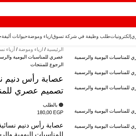
ري
إلكترونيات
طلب وظيفة في شركة تسوق
ازياء وموضة
حيوانات أليفة
ج
الرئيسية
ازياء وموضة
أزياء نس
عصري للمناسبات اليومية والرس
الرجوع للمنتجات
عصابة رأس دنيم نسا
تصميم عصري للمنا
🟠 بالطلب
180,00
EGP
عصابة رأس دنيم نسائية
للمناسبات اليومية والر