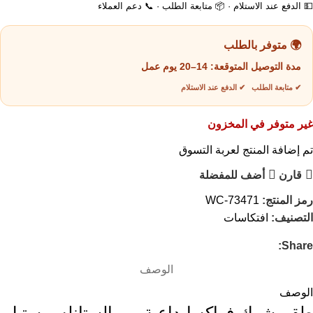
💵 الدفع عند الاستلام · 📦 متابعة الطلب · 📞 دعم العملاء
🌍 متوفر بالطلب
مدة التوصيل المتوقعة:
14–20 يوم عمل
✔ متابعة الطلب ✔ الدفع عند الاستلام
غير متوفر في المخزون
تم إضافة المنتج لعربة التسوق
قارن
أضف للمفضلة
رمز المنتج:
WC-73471
التصنيف:
افتكاسات
Share:
الوصف
الوصف
طقم شوك فواكه إبداعية من الستانلس ستيل