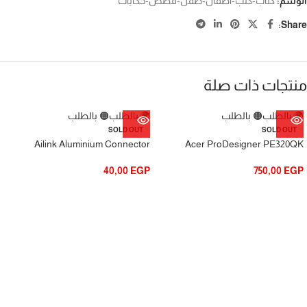
الوسم:
كتاب-كتب-اطفال-طفل-قصص-حكايات
Share:
منتجات ذات صلة
🌍 بالطلب
🟠 بالطلب
🌍 بالطلب
🟠 بالطلب
SOLD OUT
SOLD OUT
Ailink Aluminium Connector
Acer ProDesigner PE320QK
40,00
EGP
750,00
EGP