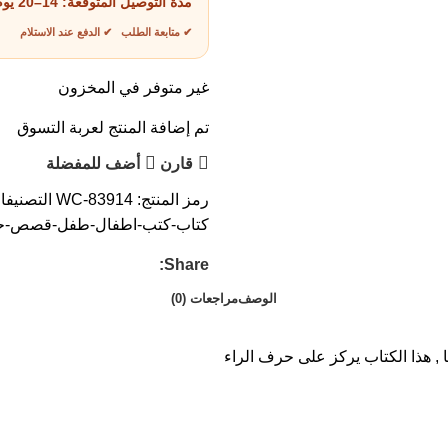
مدة التوصيل المتوقعة:
14–20 يوم عمل
✔ متابعة الطلب ✔ الدفع عند الاستلام
غير متوفر في المخزون
تم إضافة المنتج لعربة التسوق
قارن
أضف للمفضلة
رمز المنتج:
WC-83914
التصنيفا
كتاب-كتب-اطفال-طفل-قصص-حك
Share:
الوصف
مراجعات (0)
, هذا الكتاب يركز على حرف الراء