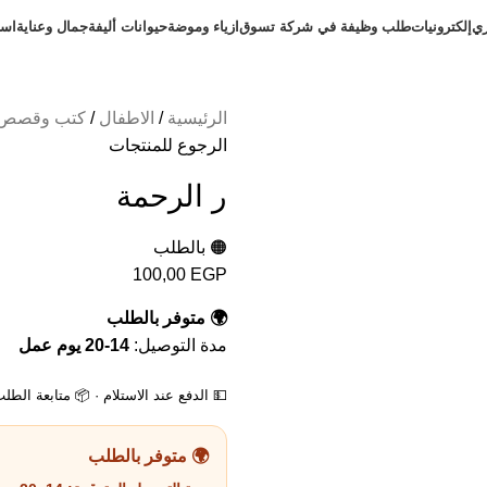
ري
إلكترونيات
طلب وظيفة في شركة تسوق
ازياء وموضة
حيوانات أليفة
جمال وعناية
است
الرئيسية
الاطفال
كتب وقصص 
الرجوع للمنتجات
ر الرحمة
🟠 بالطلب
100,00
EGP
🌍 متوفر بالطلب
مدة التوصيل:
14-20 يوم عمل
💵 الدفع عند الاستلام · 📦 متابعة الطل
🌍 متوفر بالطلب