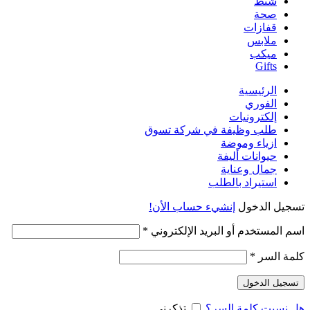
شنط
صحة
قفازات
ملابس
ميكب
Gifts
الرئيسية
الفوري
إلكترونيات
طلب وظيفة في شركة تسوق
ازياء وموضة
حيوانات أليفة
جمال وعناية
استيراد بالطلب
تسجيل الدخول
إنشيء حساب الأن!
مطلوبة
اسم المستخدم أو البريد الإلكتروني
*
مطلوبة
كلمة السر
*
تسجيل الدخول
هل نسيت كلمة السر؟
تذكرني