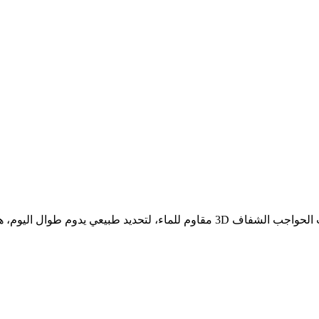
ء، لتحديد طبيعي يدوم طوال اليوم، هدية ممتازة لمحبي المكياج في العطلات والمناسبات