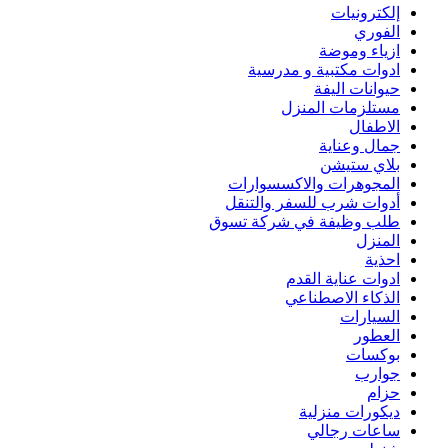
إلكترونيات
الفوري
ازياء وموضة
ادوات مكتبية و مدرسية
حيوانات اليفة
مستلزمات المنزل
الاطفال
جمال وعناية
بلاي ستيشن
المجوهرات والاكسسوارات
أدوات شرب للسفر والتنقل
طلب وظيفة في شركة تسوق
المنزل
احذية
ادوات عناية القدم
الذكاء الاصطناعي
السيارات
العطور
بوكسات
جوارب
حزام
ديكورات منزلية
ساعات رجالي