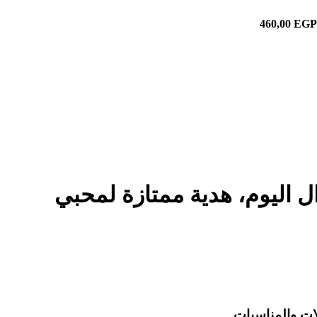
460,00
EGP
عي يدوم طوال اليوم، هدية ممتازة لمحبي