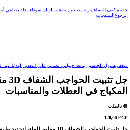
حقيبة كتف للنساء مربعة صغيرة بنقشة تارتان سوداء، جلد صناعي أن
الرجوع للمنتجات
قبعة بيسبول للجنسين بنمط حيواني، تصميم قابل للتعديل لهدايا عيد ال
جل ت
المكياج في العطلات والمناسبات
🟠 بالطلب
120,00
EGP
جل تثبيت الحواجب الشفاف 3D مقاوم للماء، لتحديد طبيعي يدوم طوال اليوم، هدية ممتازة لمحبي المكياج في العطلات والمناسبات