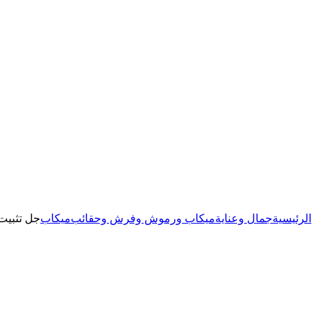
الرئيسية
جمال وعناية
ميكاب ورموش وفرش وحقائب
ميكاب
جل تثبيت الحواجب الشفاف 3D مقاوم للما