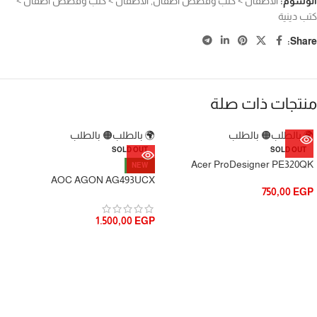
الوسوم:
الاطفال > كتب وقصص أطفال
,
الاطفال > كتب وقصص أطفال >
كتب دينية
Share:
منتجات ذات صلة
🌍 بالطلب
🟠 بالطلب
🌍 بالطلب
🟠 بالطلب
SOLD OUT
SOLD OUT
Acer ProDesigner PE320QK
NEW
AOC AGON AG493UCX
750,00
EGP
1.500,00
EGP