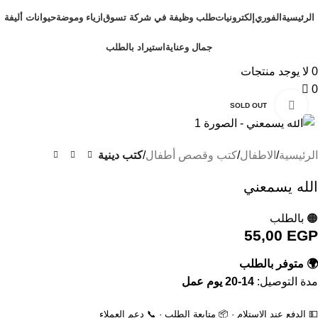
الرئيسية
الفوري
إلكترونيات
طلب وظيفة في شركة تسوق
ازياء وموضة
حيوانات أليفة
جمال وعناية
استيراد بالطلب
0
لا يوجد منتجات
0
Click to enlarge
SOLD OUT
الرئيسية
الاطفال
كتب وقصص أطفال
كتب دينية
الله يسمعني
🟠 بالطلب
55,00
EGP
🌍 متوفر بالطلب
مدة التوصيل:
14-20 يوم عمل
💵 الدفع عند الاستلام · 📦 متابعة الطلب · 📞 دعم العملاء