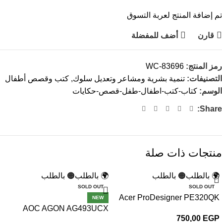
تم إضافة المنتج لعربة التسوق
قارن
أضف للمفضلة
رمز المنتج:
WC-83696
التصنيفات:
تنمية بشرية ومشاعر وتعديل سلوك
,
كتب وقصص أطفال
الوسم:
كتاب-كتب-اطفال-طفل-قصص-حكايات
Share:
منتجات ذات صلة
🌍 بالطلب
🟠 بالطلب
🌍 بالطلب
🟠 بالطلب
SOLD OUT
SOLD OUT
Acer ProDesigner PE320QK
NEW
AOC AGON AG493UCX
750,00
EGP