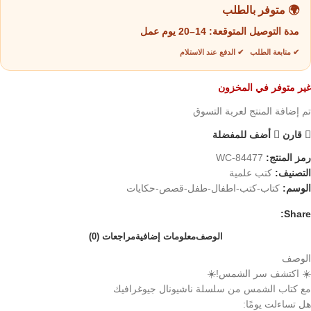
🌍 متوفر بالطلب
مدة التوصيل المتوقعة:
14–20 يوم عمل
✔ متابعة الطلب ✔ الدفع عند الاستلام
غير متوفر في المخزون
تم إضافة المنتج لعربة التسوق
قارن
أضف للمفضلة
رمز المنتج:
WC-84477
التصنيف:
كتب علمية
الوسم:
كتاب-كتب-اطفال-طفل-قصص-حكايات
Share:
الوصف
معلومات إضافية
مراجعات (0)
الوصف
☀️ اكتشف سر الشمس!☀️
مع كتاب الشمس من سلسلة ناشيونال جيوغرافيك
هل تساءلت يومًا: