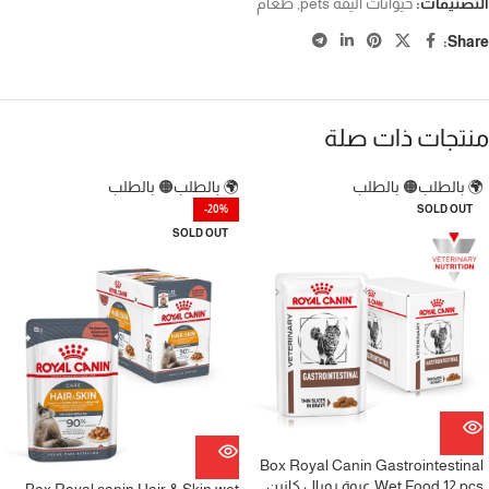
التصنيفات:
حيوانات اليفة pets
,
طعام
Share:
منتجات ذات صلة
🌍 بالطلب
🟠 بالطلب
🌍 بالطلب
🟠 بالطلب
-20%
SOLD OUT
SOLD OUT
Box Royal Canin Gastrointestinal
Wet Food 12 pcs عبوة رويال كانين