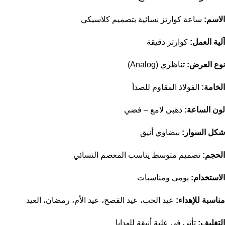
الاسم:
ساعة كوارتز نسائية بتصميم كلاسيكي
آلية العمل:
كوارتز دقيقة
نوع العرض:
تناظري (Analog)
الخامة:
الفولاذ المقاوم للصدأ
لون الساعة:
ذهبي لامع – فضي
شكل السوار:
بيضاوي أنيق
الحجم:
تصميم متوسط يناسب المعصم النسائي
الاستخدام:
يومي ومناسبات
مناسبة للإهداء:
عيد الحب، عيد الفصح، عيد الأم، رمضان، العيد
التغليف:
تأتي في علبة أنيقة للهدايا