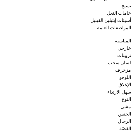
نسيج
خامات النعل
أسيتات إيثيلين الفينيل
المواصفات العامة
المناسبة
خارجي
تزيينات
لسان سحب
مزخرف
اللوجو
الإغلاق
سهل الارتداء
النوع
مشي
الجنس
الرجال
القصّة