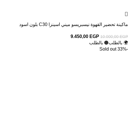
ماكينة تحضير القهوة نيسبريسو ميني اسينزا C30 بلون اسود
9.450,00
EGP
10.000,00
EGP
🌍 بالطلب
🟠 بالطلب
Sold out
-33%