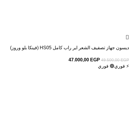
ديسون جهاز تصفيف الشعر اير راب كامل HS05 (فينكا بلو وروز)
47.000,00
EGP
49.500,00
EGP
⚡ فوري
🟢 فوري