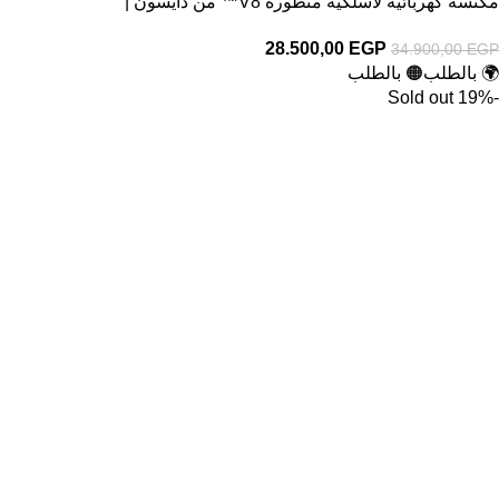
مكنسة كهربائية لاسلكية متطورة V8™ من دايسون |
28.500,00
EGP
34.900,00
EGP
🌍 بالطلب
🟠 بالطلب
Sold out
-19%