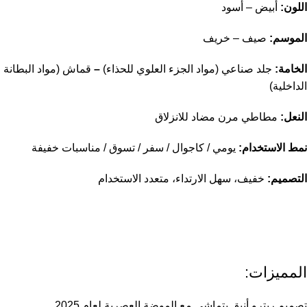
اللون:
أبيض – أسود
الموسم:
صيف – خريف
الخامة:
جلد صناعي (مواد الجزء العلوي للحذاء)
–
قماش (مواد البطانة
الداخلية)
النعل:
مطاطي مرن مضاد للانزلاق
نمط الاستخدام:
يومي / كاجوال / سفر / تسوق / مناسبات خفيفة
التصميم:
خفيف، سهل الارتداء، متعدد الاستخدام
المميزات:
تصميم ريترو أنيق يتماشى مع الموضة العصرية لعام 2025